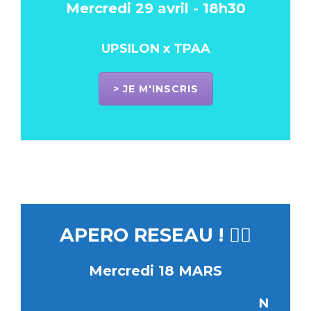
Mercredi 29 avril - 18h30
UPSILON x TPAA
> JE M'INSCRIS
APERO RESEAU ! 🚴‍♀️
Mercredi 18 MARS
N