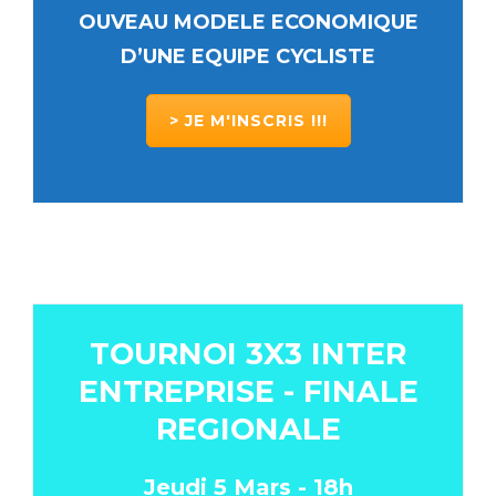
OUVEAU MODELE ECONOMIQUE
D’UNE EQUIPE CYCLISTE
> JE M'INSCRIS !!!
TOURNOI 3X3 INTER
ENTREPRISE - FINALE
REGIONALE
Jeudi 5 Mars - 18h